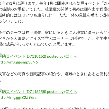
今年の1月に遡ります。毎年1月に開催される防災イベント「灯
の撮影のお手伝いでした。後遺症の関係で初めは顔を出す程度
最終的にはほぼいつも通りに(^^; ただ、体の負担を考えて機
もらいました。
今年のテーマは在宅避難。家にいるときに大地震に遭ったらど
べきかを人形劇とクイズで学ぶコーナーは好評でした。小学生
習の成果がしっかりと出ていたと思います。
http://img.gg/smp3uN6
災害などの写真や新聞記事の紹介や、避難のときにあると便利
り。
http://img.gg/Z2Z9Esa
100円ショップでもいろんなトイレグッズが揃うよ～というも