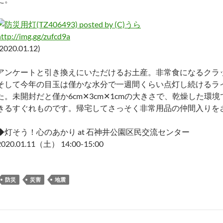
http://img.gg/zufcd9a
(2020.01.12)
アンケートと引き換えにいただけるお土産。非常食になるクラ
そして今年の目玉は僅かな水分で一週間くらい点灯し続けるライ
た。未開封だと僅か6cm✕3cm✕1cmの大きさで、乾燥した環境
きるすぐれものです。帰宅してさっそく非常用品の仲間入りを
◆灯そう！心のあかり at 石神井公園区民交流センター
2020.01.11（土） 14:00-15:00
防災
災害
地震