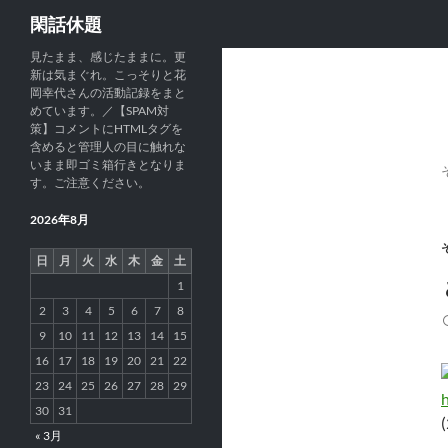
検
閑話休題
索
見たまま、感じたままに。更
新は気まぐれ。こっそりと花
岡幸代さんの活動記録をまと
めています。／【SPAM対
策】コメントにHTMLタグを
含めると管理人の目に触れな
いまま即ゴミ箱行きとなりま
す。ご注意ください。
2026年8月
日
月
火
水
木
金
土
1
2
3
4
5
6
7
8
9
10
11
12
13
14
15
16
17
18
19
20
21
22
23
24
25
26
27
28
29
30
31
« 3月