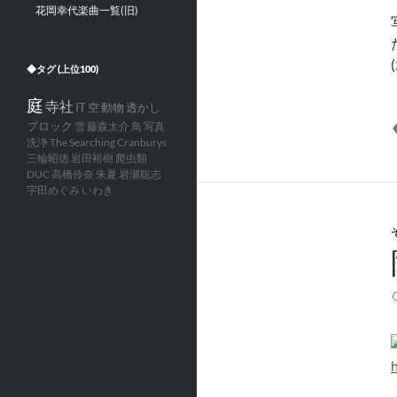
花岡幸代楽曲一覧(旧)
◆タグ (上位100)
庭
寺社
IT
空
動物
透かし
ブロック
雪
藤森太介
鳥
写真
洗浄
The Searching Cranburys
三輪昭徳
岩田裕樹
爬虫類
DUC
高橋伶奈
朱夏
岩瀬聡志
宇田めぐみ
いわき