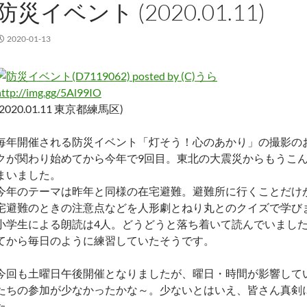
防災イベント (2020.01.11)
2020-01-13
http://img.gg/5Al99IO
(2020.01.11 東京都練馬区)
毎年開催される防災イベント「灯そう！心のあかり」の撮影の
クが関わり始めてから今年で9回目。東北の大震災からもうこ
まいました。
今年のテーマは昨年と同様の在宅避難。避難所に行くことだけ
宅避難のときの注意点などを人形劇とねり丸とのクイズで学び
小学生による朗読は4人。どうどうと落ち着いて読んでいまし
てから毎日のように練習していたそうです。
今回も土曜日午後開催となりましたが、曜日・時間が影響して
たちの参加が少なかったかな～。少ないとはいえ、皆さん真剣
た。