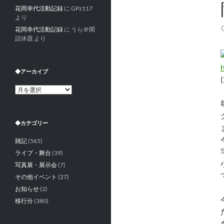
花岡幸代活動記録
に
GPz117
より
花岡幸代活動記録
に
うら＠閑
話休題
より
◆アーカイブ
◆
ア
ー
カ
◆カテゴリー
イ
ブ
雑記
(565)
ライブ・舞台
(39)
写真展・展示会
(7)
その他イベント
(27)
お知らせ
(2)
移行分
(380)