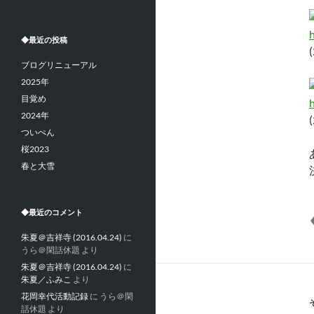
◆最近の投稿
ブログリニューアル
2025年
目覚め
2024年
ついぺん
桜2023
春と大雪
◆最近のコメント
朱夏＠吉祥寺 (2016.04.24)
に
うら＠閑話休題
より
朱夏＠吉祥寺 (2016.04.24)
に
朱夏／ふみこ
より
花岡幸代活動記録
に
うら＠閑
話休題
より