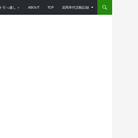
ンツへスキップ
ト引っ越し ＞
ABOUT
TOP
花岡幸代活動記録