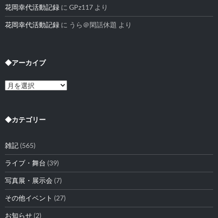
花岡幸代活動記録
に
GPz117
より
花岡幸代活動記録
に
うら＠閑話休題
より
◆アーカイブ
◆
ア
ー
カ
イ
◆カテゴリー
ブ
雑記
(565)
ライブ・舞台
(39)
写真展・展示会
(7)
その他イベント
(27)
お知らせ
(2)