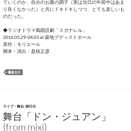
ていくのか、自分のお腹の調子（実は当日の午前中はあま
り良くなかった）と共にドキドキしつつ、とても楽しいも
のだった。
◆ラジオドラマ風朗読劇「スガナレル」
2016.03.29-04.03 at 築地ブディストホール
原作：モリエール
脚本・演出：是枝正彦
藤森太介
ライブ・舞台
,
移行分
舞台「ドン・ジュアン」
(from mixi)