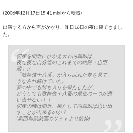
(2006年12月17日15:41 mixiから転載)
出演する方から声がかかり、昨日16日の夜に観てきまし
た。
切腹を間近にひかえ大石内蔵助は、
夜な夜な自分達のこれまでの軌跡「忠臣
蔵」と
「歌舞伎十八番」が入り乱れた夢を見て、
うなされ続けていた。
夢の中でも討ち入りを果たしたが、
どうしても歌舞伎十八番の最後の一つが思
い出せない！！
切腹の時は間近、果たして内蔵助は思い出
すことが出来るのか？
(劇団鳥獣戯画のサイトより抜粋)