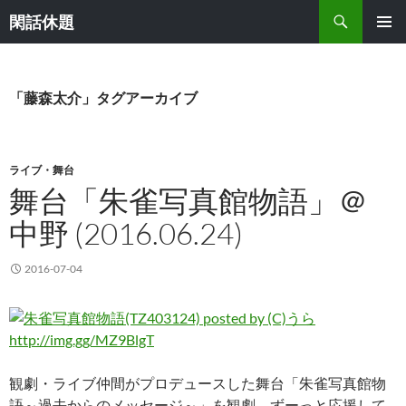
検
閑話休題
索
コ
メインメ
ン
ニュー
テ
ン
「藤森太介」タグアーカイブ
ツ
へ
ス
キ
ライブ・舞台
ッ
舞台「朱雀写真館物語」＠
プ
中野 (2016.06.24)
2016-07-04
http://img.gg/MZ9BlgT
観劇・ライブ仲間がプロデュースした舞台「朱雀写真館物
語～過去からのメッセージ～」を観劇。ずーっと応援して