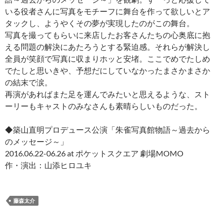
いる役者さんに写真をモチーフに舞台を作って欲しいとア
タックし、ようやくその夢が実現したのがこの舞台。
写真を撮ってもらいに来店したお客さんたちの心奥底に抱
える問題の解決にあたろうとする緊迫感。それらが解決し
全員が笑顔で写真に収まりホッと安堵。ここでめでたしめ
でたしと思いきや、予想だにしていなかったまさかまさか
の結末で涙。
再演があればまた足を運んでみたいと思えるような、スト
ーリーもキャストのみなさんも素晴らしいものだった。
◆築山直明プロデュース公演「朱雀写真館物語～過去から
のメッセージ～」
2016.06.22-06.26 at ポケットスクエア 劇場MOMO
作・演出：山添ヒロユキ
藤森太介