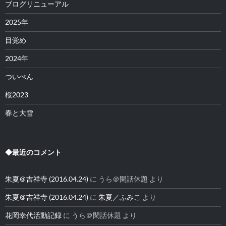
ブログリニューアル
2025年
目覚め
2024年
ついぺん
桜2023
春と大雪
◆最近のコメント
朱夏＠吉祥寺 (2016.04.24)
に
うら＠閑話休題
より
朱夏＠吉祥寺 (2016.04.24)
に
朱夏／ふみこ
より
花岡幸代活動記録
に
うら＠閑話休題
より