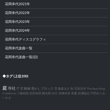
花岡幸代2021年
花岡幸代2022年
花岡幸代2023年
花岡幸代2024年
花岡幸代ディスコグラフィ
花岡幸代楽曲一覧
花岡幸代楽曲一覧(旧)
◆タグ (上位100)
庭
寺社
IT
空
動物
透かしブロック
雪
藤森太介
鳥
写真洗浄
The Searching
Cranburys
三輪昭徳
岩田裕樹
爬虫類
DUC
高橋伶奈
朱夏
岩瀬聡志
宇田めぐみ
いわき