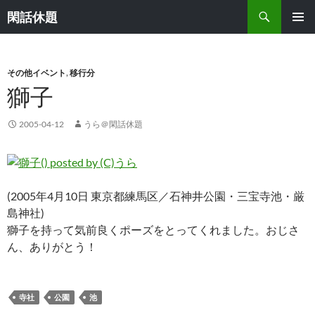
検
閑話休題
索
コ
メインメ
ン
ニュー
テ
ン
その他イベント
,
移行分
ツ
獅子
へ
ス
2005-04-12
うら＠閑話休題
キ
ッ
プ
(2005年4月10日 東京都練馬区／石神井公園・三宝寺池・厳
島神社)
獅子を持って気前良くポーズをとってくれました。おじさ
ん、ありがとう！
寺社
公園
池