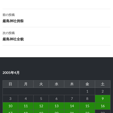
投
前の投稿
稿
厳島神社例祭
ナ
次の投稿
ビ
厳島神社全貌
ゲ
ー
シ
2005年4月
ョ
ン
日
月
火
水
木
金
土
1
2
3
4
5
6
7
8
9
10
11
12
13
14
15
16