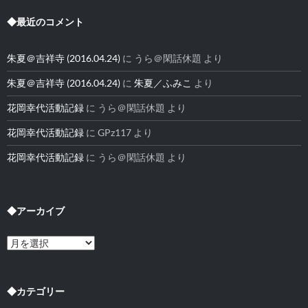
◆最近のコメント
朱夏＠吉祥寺 (2016.04.24)
に
うら＠閑話休題
より
朱夏＠吉祥寺 (2016.04.24)
に
朱夏／ふみこ
より
花岡幸代活動記録
に
うら＠閑話休題
より
花岡幸代活動記録
に
GPz117
より
花岡幸代活動記録
に
うら＠閑話休題
より
◆アーカイブ
◆
ア
ー
カ
イ
◆カテゴリー
ブ