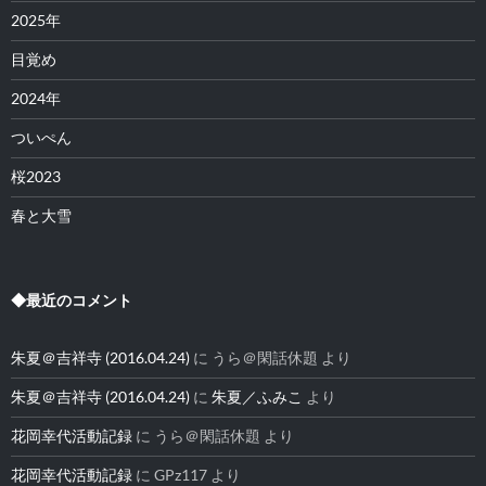
2025年
目覚め
2024年
ついぺん
桜2023
春と大雪
◆最近のコメント
朱夏＠吉祥寺 (2016.04.24)
に
うら＠閑話休題
より
朱夏＠吉祥寺 (2016.04.24)
に
朱夏／ふみこ
より
花岡幸代活動記録
に
うら＠閑話休題
より
花岡幸代活動記録
に
GPz117
より