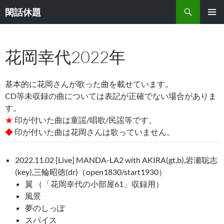
検
閑話休題
索
コ
メインメ
ン
ニュー
テ
花岡幸代2022年
ン
ツ
へ
ス
基本的に花岡さんが歌った曲を載せています。
キ
CD等未収録の曲については表記が正確でない場合がありま
ッ
す。
プ
★
印が付いた曲は童謡/唱歌/民謡等です。
◆
印が付いた曲は花岡さんは歌っていません。
2022.11.02 [Live] MANDA-LA2 with AKIRA(gt,b),岩瀬聡志
(key),三輪昭徳(dr)（open1830/start1930）
翼 （「花岡幸代の小部屋61」収録用）
風景
夢のしっぽ
スパイス