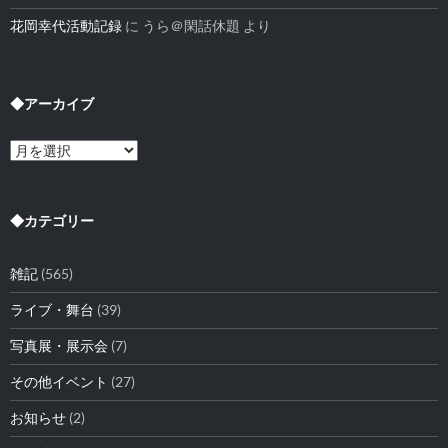
花岡幸代活動記録
に
うら＠閑話休題
より
◆アーカイブ
◆
ア
ー
カ
イ
◆カテゴリー
ブ
雑記
(565)
ライブ・舞台
(39)
写真展・展示会
(7)
その他イベント
(27)
お知らせ
(2)