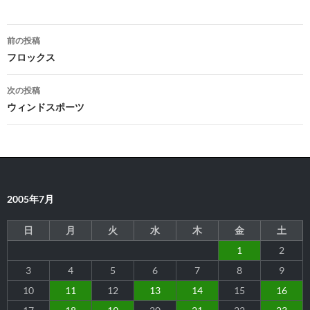
投
前の投稿
稿
フロックス
ナ
次の投稿
ビ
ウィンドスポーツ
ゲ
ー
シ
2005年7月
ョ
ン
日
月
火
水
木
金
土
1
2
3
4
5
6
7
8
9
10
11
12
13
14
15
16