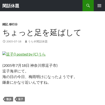
検
閑話休題
索
コ
メインメ
ン
ニュー
テ
ン
雑記
,
移行分
ツ
ちょっと足を延ばして
へ
ス
2005-07-18
うら＠閑話休題
キ
ッ
プ
(2005年7月18日 神奈川県逗子市)
逗子海岸にて。
海の日の今日、梅雨明けになったようです。
鎌倉にかなり近いんですね。
散歩
逗子