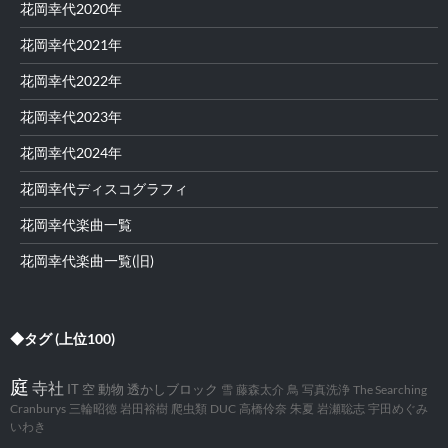
花岡幸代2020年
花岡幸代2021年
花岡幸代2022年
花岡幸代2023年
花岡幸代2024年
花岡幸代ディスコグラフィ
花岡幸代楽曲一覧
花岡幸代楽曲一覧(旧)
◆タグ (上位100)
庭
寺社
IT
空
動物
透かしブロック
雪
藤森太介
鳥
写真洗浄
The Searching
Cranburys
三輪昭徳
岩田裕樹
爬虫類
DUC
高橋伶奈
朱夏
岩瀬聡志
宇田めぐみ
いわき