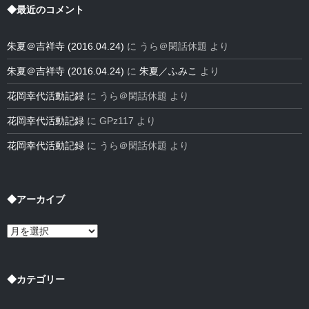
◆最近のコメント
朱夏＠吉祥寺 (2016.04.24)
に
うら＠閑話休題
より
朱夏＠吉祥寺 (2016.04.24)
に
朱夏／ふみこ
より
花岡幸代活動記録
に
うら＠閑話休題
より
花岡幸代活動記録
に
GPz117
より
花岡幸代活動記録
に
うら＠閑話休題
より
◆アーカイブ
◆
ア
ー
カ
イ
◆カテゴリー
ブ