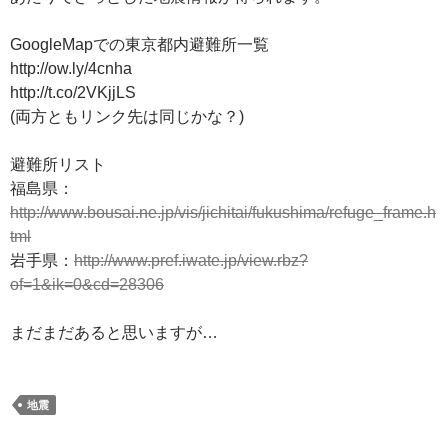
GoogleMapでの東京都内避難所一覧
http://ow.ly/4cnha
http://t.co/2VKjjLS
(両方ともリンク先は同じかな？)
避難所リスト
福島県：
http://www.bousai.ne.jp/vis/jichitai/fukushima/refuge_frame.h
tml
岩手県：
http://www.pref.iwate.jp/view.rbz?
of=1&ik=0&cd=28306
まだまだあると思いますが…
地震