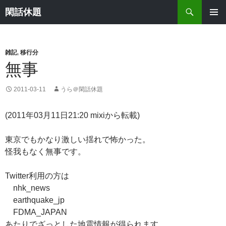
検
閑話休題
索
コ
メインメ
ン
ニュー
テ
ン
雑記
,
移行分
ツ
無事
へ
ス
2011-03-11
うら＠閑話休題
キ
ッ
(2011年03月11日21:20 mixiから転載)
プ
東京でもかなり激しい揺れで怖かった。
怪我もなく無事です。
Twitter利用の方は
nhk_news
earthquake_jp
FDMA_JAPAN
あたりでざっとした地震情報が得られます。