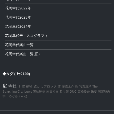
花岡幸代2022年
花岡幸代2023年
花岡幸代2024年
花岡幸代ディスコグラフィ
花岡幸代楽曲一覧
花岡幸代楽曲一覧(旧)
◆タグ (上位100)
庭
寺社
IT
空
動物
透かしブロック
雪
藤森太介
鳥
写真洗浄
The
Searching Cranburys
三輪昭徳
岩田裕樹
爬虫類
DUC
高橋伶奈
朱夏
岩瀬聡志
宇田めぐみ
いわき