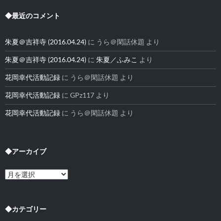
◆最近のコメント
朱夏＠吉祥寺 (2016.04.24)
に
うら＠閑話休題
より
朱夏＠吉祥寺 (2016.04.24)
に
朱夏／ふみこ
より
花岡幸代活動記録
に
うら＠閑話休題
より
花岡幸代活動記録
に
GPz117
より
花岡幸代活動記録
に
うら＠閑話休題
より
◆アーカイブ
◆
ア
ー
カ
イ
◆カテゴリー
ブ