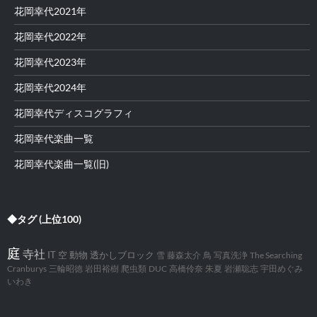
花岡幸代2021年
花岡幸代2022年
花岡幸代2023年
花岡幸代2024年
花岡幸代ディスコグラフィ
花岡幸代楽曲一覧
花岡幸代楽曲一覧(旧)
◆タグ (上位100)
庭
寺社
IT
空
動物
透かしブロック
雪
藤森太介
鳥
写真洗浄
The Searching
Cranburys
三輪昭徳
岩田裕樹
爬虫類
DUC
高橋伶奈
朱夏
岩瀬聡志
宇田めぐみ
いわき