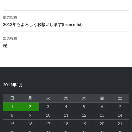
投
前の投稿
稿
2012年もよろしくお願いします(from mixi)
ナ
次の投稿
ビ
桜
ゲ
ー
シ
2012年1月
ョ
ン
日
月
火
水
木
金
土
1
2
3
4
5
6
7
8
9
10
11
12
13
14
15
16
17
18
19
20
21