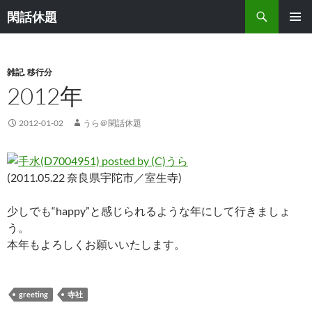
検
閑話休題
索
コ
メインメ
ン
ニュー
テ
ン
雑記
,
移行分
ツ
2012年
へ
ス
2012-01-02
うら＠閑話休題
キ
ッ
プ
(2011.05.22 奈良県宇陀市／室生寺)
少しでも“happy”と感じられるような年にして行きましょ
う。
本年もよろしくお願いいたします。
greeting
寺社