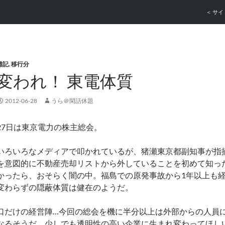
コンテ
＜ サイ
雑記
,
移行分
変われ！ 東電体質
2012-06-28
うら＠閑話休題
27日は東京電力の株主総会。
いろいろなメディアで叩かれているが、猪瀬東京都副知事が指
を意図的に不動産売却リストから外していることを初めて知っ
かったら、おそらく闇の中。福島での原発事故から1年以上も
変わらずの隠蔽体質は健在のようだ。
口だけの経営陣…今回の総会を機に半分以上は外部からの人員
なるそうだ。少しでも透明性の高い企業に生まれ変わってほし