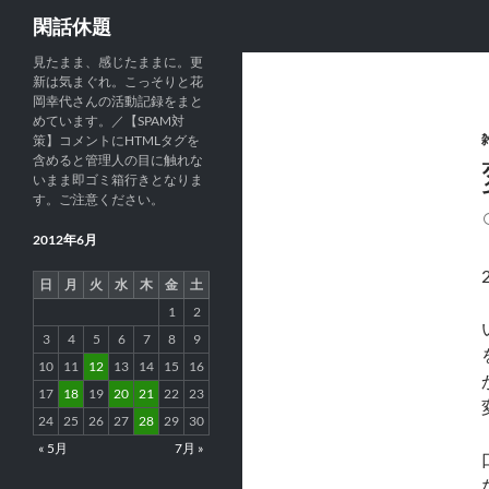
検
閑話休題
索
見たまま、感じたままに。更
新は気まぐれ。こっそりと花
岡幸代さんの活動記録をまと
めています。／【SPAM対
策】コメントにHTMLタグを
含めると管理人の目に触れな
いまま即ゴミ箱行きとなりま
す。ご注意ください。
2012年6月
日
月
火
水
木
金
土
1
2
3
4
5
6
7
8
9
10
11
12
13
14
15
16
17
18
19
20
21
22
23
24
25
26
27
28
29
30
« 5月
7月 »