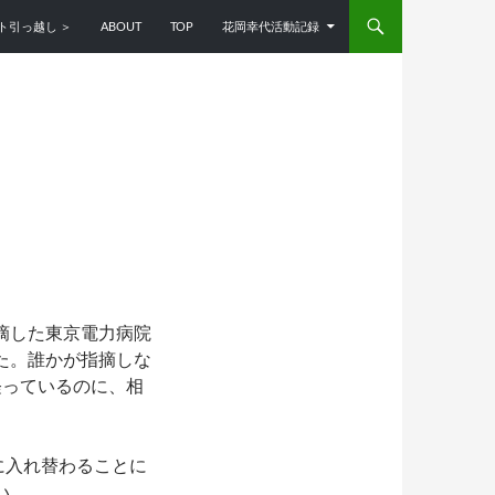
ンツへスキップ
ト引っ越し ＞
ABOUT
TOP
花岡幸代活動記録
摘した東京電力病院
た。誰かが指摘しな
経っているのに、相
に入れ替わることに
い。