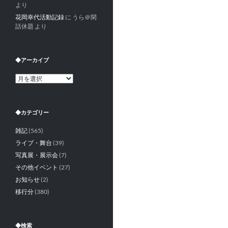
より
花岡幸代活動記録
に
うら＠閑
話休題
より
◆アーカイブ
◆
ア
ー
カ
◆カテゴリー
イ
ブ
雑記
(565)
ライブ・舞台
(39)
写真展・展示会
(7)
その他イベント
(27)
お知らせ
(2)
移行分
(380)
◆検索