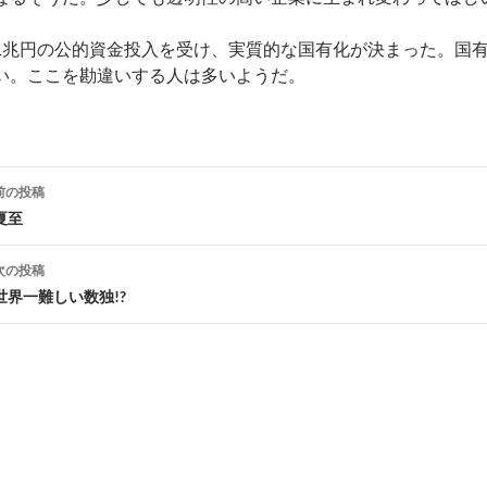
1兆円の公的資金投入を受け、実質的な国有化が決まった。国
い。ここを勘違いする人は多いようだ。
投
前の投稿
稿
夏至
ナ
次の投稿
ビ
世界一難しい数独!?
ゲ
ー
シ
ョ