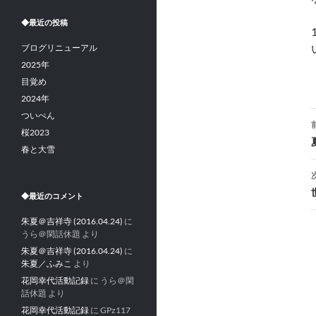
◆最近の投稿
ブログリニューアル
2025年
目覚め
2024年
ついぺん
桜2023
春と大雪
◆最近のコメント
朱夏＠吉祥寺 (2016.04.24)
に
うら＠閑話休題
より
朱夏＠吉祥寺 (2016.04.24)
に
朱夏／ふみこ
より
花岡幸代活動記録
に
うら＠閑
話休題
より
花岡幸代活動記録
に
GPz117