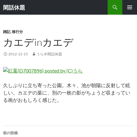
検
閑話休題
索
コ
メインメ
ン
ニュー
テ
ン
雑記
,
移行分
ツ
カエデinカエデ
へ
ス
2012-12-15
うら＠閑話休題
キ
ッ
プ
久しぶりに立ち寄った公園。木々、池が朝陽に反射して眩
しい。カエデの葉に、別の一枚の影がちょうど収まってい
る画がおもしろく感じた。
投
前の投稿