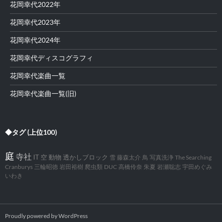
花岡幸代2022年
花岡幸代2023年
花岡幸代2024年
花岡幸代ディスコグラフィ
花岡幸代楽曲一覧
花岡幸代楽曲一覧(旧)
◆タグ (上位100)
庭
寺社
IT
空
動物
透かしブロック
雪
藤森太介
鳥
写真洗浄
The Searching
Cranburys
三輪昭徳
岩田裕樹
爬虫類
DUC
高橋伶奈
朱夏
岩瀬聡志
宇田めぐみ
いわき
Proudly powered by WordPress