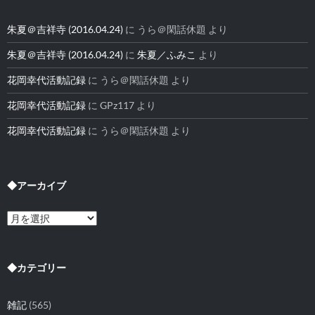
朱夏＠吉祥寺 (2016.04.24)
に
うら＠閑話休題
より
朱夏＠吉祥寺 (2016.04.24)
に
朱夏／ふみこ
より
花岡幸代活動記録
に
うら＠閑話休題
より
花岡幸代活動記録
に
GPz117
より
花岡幸代活動記録
に
うら＠閑話休題
より
◆アーカイブ
◆
ア
ー
カ
イ
◆カテゴリー
ブ
雑記
(565)