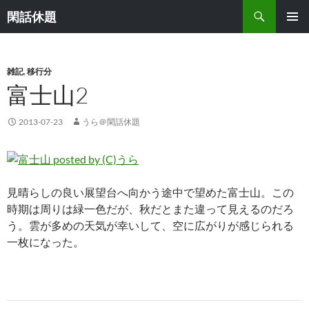
検
閑話休題
索
コ
メインメ
ン
ニュー
テ
ン
雑記
,
移行分
ツ
富士山2
へ
ス
2013-07-23
うら＠閑話休題
キ
ッ
プ
見晴らしの良い展望台へ向かう途中で望めた富士山。この
時期は周りは緑一色だが、秋だとまた違って見えるのだろ
う。雲が多めの天気が幸いして、空に広がりが感じられる
一枚になった。