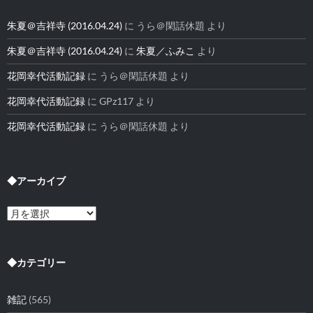
朱夏＠吉祥寺 (2016.04.24)
に
うら＠閑話休題
より
朱夏＠吉祥寺 (2016.04.24)
に
朱夏／ふみこ
より
花岡幸代活動記録
に
うら＠閑話休題
より
花岡幸代活動記録
に
GPz117
より
花岡幸代活動記録
に
うら＠閑話休題
より
◆アーカイブ
◆
ア
ー
カ
イ
◆カテゴリー
ブ
雑記
(565)