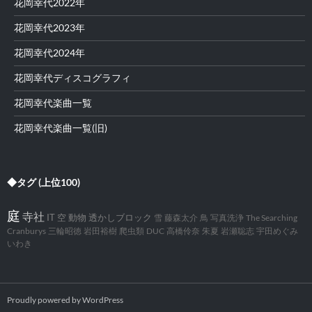
花岡幸代2022年
花岡幸代2023年
花岡幸代2024年
花岡幸代ディスコグラフィ
花岡幸代楽曲一覧
花岡幸代楽曲一覧(旧)
◆タグ (上位100)
庭
寺社
IT
空
動物
透かしブロック
雪
藤森太介
鳥
写真洗浄
The Searching
Cranburys
三輪昭徳
岩田裕樹
爬虫類
DUC
高橋伶奈
朱夏
岩瀬聡志
宇田めぐみ
いわき
Proudly powered by WordPress