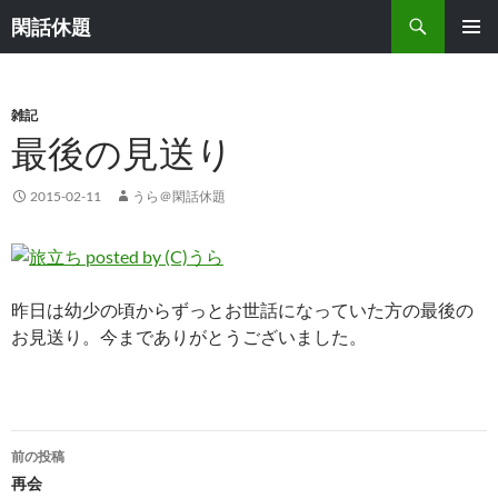
検
閑話休題
索
コ
メインメ
ン
ニュー
テ
ン
雑記
ツ
最後の見送り
へ
ス
2015-02-11
うら＠閑話休題
キ
ッ
プ
昨日は幼少の頃からずっとお世話になっていた方の最後の
お見送り。今までありがとうございました。
投
前の投稿
稿
再会