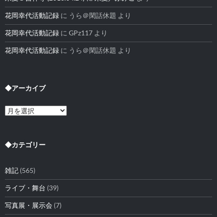
花岡幸代活動記録
に
うら＠閑話休題
より
花岡幸代活動記録
に
GPz117
より
花岡幸代活動記録
に
うら＠閑話休題
より
◆アーカイブ
◆
ア
ー
カ
イ
◆カテゴリー
ブ
雑記
(565)
ライブ・舞台
(39)
写真展・展示会
(7)