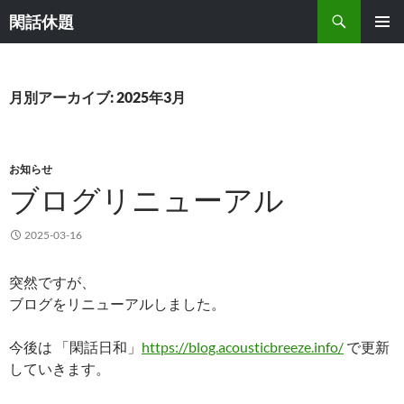
検
閑話休題
索
コ
メインメ
ン
ニュー
テ
ン
月別アーカイブ: 2025年3月
ツ
へ
ス
キ
お知らせ
ッ
ブログリニューアル
プ
2025-03-16
突然ですが、
ブログをリニューアルしました。
今後は 「閑話日和」
https://blog.acousticbreeze.info/
で更新
していきます。