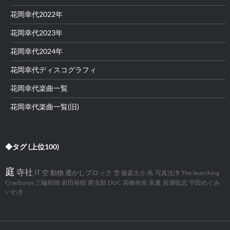
花岡幸代2022年
花岡幸代2023年
花岡幸代2024年
花岡幸代ディスコグラフィ
花岡幸代楽曲一覧
花岡幸代楽曲一覧(旧)
◆タグ (上位100)
庭
寺社
IT
空
動物
透かしブロック
雪
藤森太介
鳥
写真洗浄
The Searching
Cranburys
三輪昭徳
岩田裕樹
爬虫類
DUC
高橋伶奈
朱夏
岩瀬聡志
宇田めぐみ
いわき