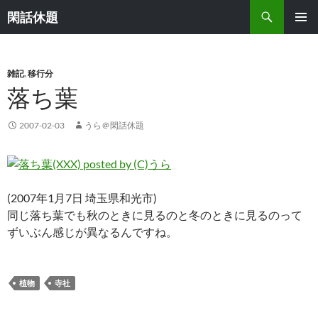
検
閑話休題
索
コ
メインメ
ン
ニュー
テ
ン
雑記
,
移行分
ツ
落ち葉
へ
ス
2007-02-03
うら＠閑話休題
キ
ッ
プ
(2007年1月7日 埼玉県和光市)
同じ落ち葉でも秋のときに見るのと冬のときに見るのって
ずいぶん感じが異なるんですね。
植物
寺社