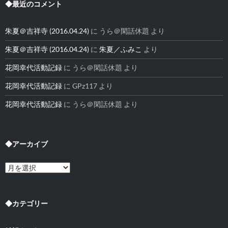
◆最近のコメント
朱夏＠吉祥寺 (2016.04.24)
に
うら＠閑話休題
より
朱夏＠吉祥寺 (2016.04.24)
に
朱夏／ふみこ
より
花岡幸代活動記録
に
うら＠閑話休題
より
花岡幸代活動記録
に
GPz117
より
花岡幸代活動記録
に
うら＠閑話休題
より
◆アーカイブ
◆
ア
ー
カ
イ
◆カテゴリー
ブ