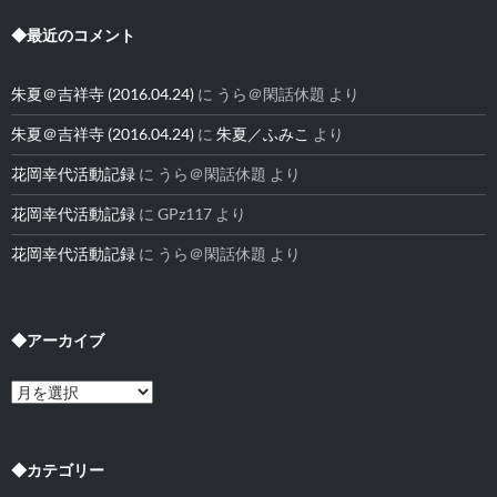
◆最近のコメント
朱夏＠吉祥寺 (2016.04.24)
に
うら＠閑話休題
より
朱夏＠吉祥寺 (2016.04.24)
に
朱夏／ふみこ
より
花岡幸代活動記録
に
うら＠閑話休題
より
花岡幸代活動記録
に
GPz117
より
花岡幸代活動記録
に
うら＠閑話休題
より
◆アーカイブ
◆
ア
ー
カ
イ
◆カテゴリー
ブ