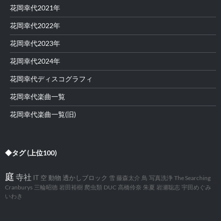
花岡幸代2021年
花岡幸代2022年
花岡幸代2023年
花岡幸代2024年
花岡幸代ディスコグラフィ
花岡幸代楽曲一覧
花岡幸代楽曲一覧(旧)
◆タグ (上位100)
庭
寺社
IT
空
動物
透かしブロック
雪
藤森太介
鳥
写真洗浄
The Searching
Cranburys
三輪昭徳
岩田裕樹
爬虫類
DUC
高橋伶奈
朱夏
岩瀬聡志
宇田めぐみ
いわき