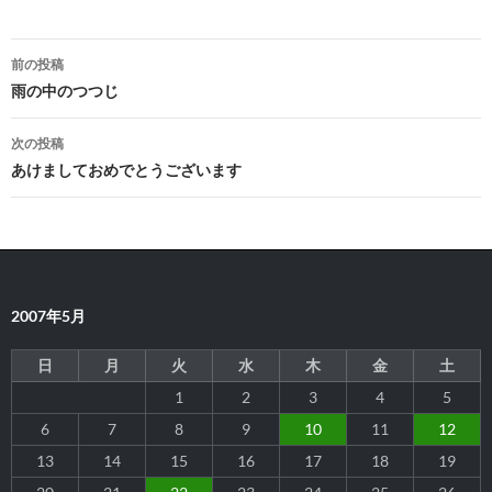
投
前の投稿
稿
雨の中のつつじ
ナ
次の投稿
ビ
あけましておめでとうございます
ゲ
ー
シ
2007年5月
ョ
ン
日
月
火
水
木
金
土
1
2
3
4
5
6
7
8
9
10
11
12
13
14
15
16
17
18
19