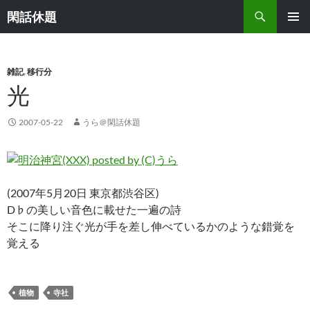
検
閑話休題
索
コ
メインメ
ン
ニュー
テ
ン
雑記
,
移行分
ツ
光
へ
ス
2007-05-22
うら＠閑話休題
キ
ッ
プ
(2007年5月20日 東京都渋谷区)
D♭の美しい音色に載せた一遍の詩
そこに降り注ぐ光が手を差し伸べているかのような錯覚を
覚える
植物
寺社