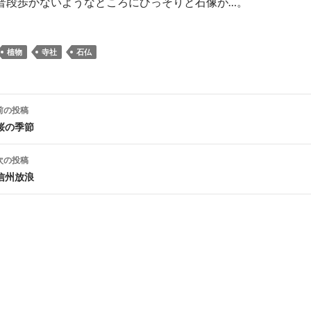
普段歩かないようなところにひっそりと石像が…。
植物
寺社
石仏
投
前の投稿
稿
桜の季節
ナ
次の投稿
ビ
信州放浪
ゲ
ー
シ
ョ
ン