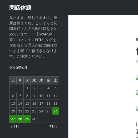
検
閑話休題
索
見たまま、感じたままに。更
新は気まぐれ。こっそりと花
岡幸代さんの活動記録をまと
めています。／【SPAM対
策】コメントにHTMLタグを
含めると管理人の目に触れな
いまま即ゴミ箱行きとなりま
す。ご注意ください。
2010年6月
日
月
火
水
木
金
土
1
2
3
4
5
6
7
8
9
10
11
12
13
14
15
16
17
18
19
20
21
22
23
24
25
26
27
28
29
30
« 4月
7月 »