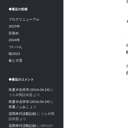
◆最近の投稿
ブログリニューアル
2025年
目覚め
2024年
ついぺん
桜2023
春と大雪
◆最近のコメント
朱夏＠吉祥寺 (2016.04.24)
に
うら＠閑話休題
より
朱夏＠吉祥寺 (2016.04.24)
に
朱夏／ふみこ
より
花岡幸代活動記録
に
うら＠閑
話休題
より
花岡幸代活動記録
に
GPz117