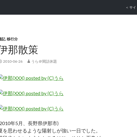
コンテ
＜ サイ
雑記
,
移行分
伊那散策
2010-06-26
うら＠閑話休題
(2010年5月、長野県伊那市)
夏を思わせるような陽射しが強い一日でした。