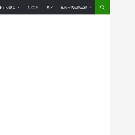
ンツへスキップ
ト引っ越し ＞
ABOUT
TOP
花岡幸代活動記録