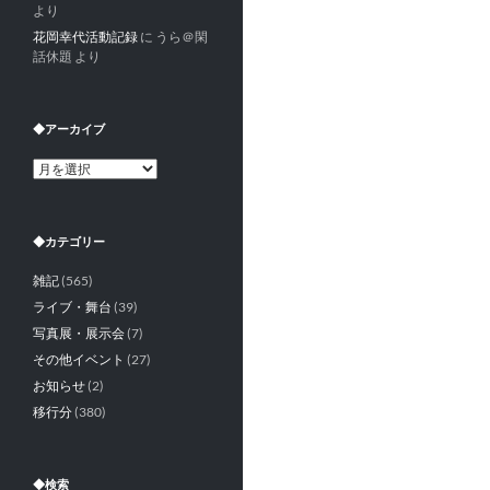
より
花岡幸代活動記録
に
うら＠閑
話休題
より
◆アーカイブ
◆
ア
ー
カ
◆カテゴリー
イ
ブ
雑記
(565)
ライブ・舞台
(39)
写真展・展示会
(7)
その他イベント
(27)
お知らせ
(2)
移行分
(380)
◆検索