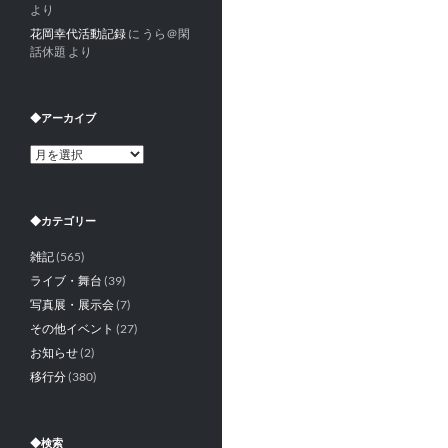
より
花岡幸代活動記録
に
うら＠閑
話休題
より
◆アーカイブ
◆
ア
ー
カ
◆カテゴリー
イ
ブ
雑記
(565)
ライブ・舞台
(39)
写真展・展示会
(7)
その他イベント
(27)
お知らせ
(2)
移行分
(380)
◆検索