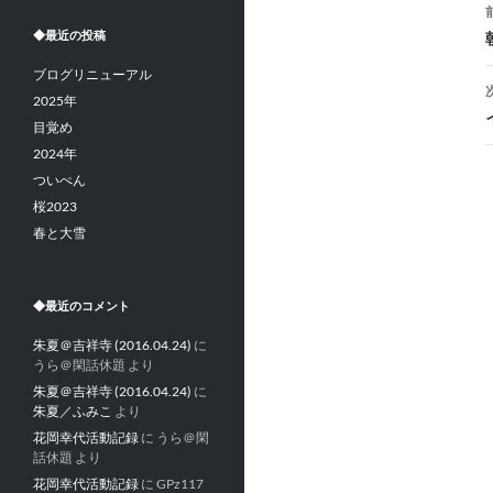
◆最近の投稿
ブログリニューアル
2025年
目覚め
2024年
ついぺん
桜2023
春と大雪
◆最近のコメント
朱夏＠吉祥寺 (2016.04.24)
に
うら＠閑話休題
より
朱夏＠吉祥寺 (2016.04.24)
に
朱夏／ふみこ
より
花岡幸代活動記録
に
うら＠閑
話休題
より
花岡幸代活動記録
に
GPz117