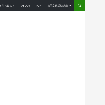
ンツへスキップ
ト引っ越し ＞
ABOUT
TOP
花岡幸代活動記録