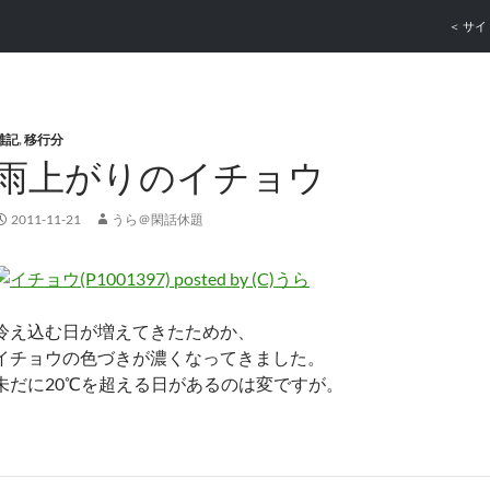
コンテ
＜ サイ
雑記
,
移行分
雨上がりのイチョウ
2011-11-21
うら＠閑話休題
冷え込む日が増えてきたためか、
イチョウの色づきが濃くなってきました。
未だに20℃を超える日があるのは変ですが。