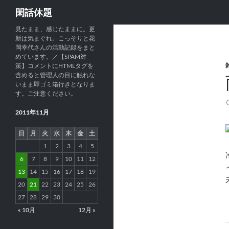
検
閑話休題
索
見たまま、感じたままに。更
新は気まぐれ。こっそりと花
岡幸代さんの活動記録をまと
めています。／【SPAM対
策】コメントにHTMLタグを
含めると管理人の目に触れな
いまま即ゴミ箱行きとなりま
す。ご注意ください。
2011年11月
日
月
火
水
木
金
土
1
2
3
4
5
6
7
8
9
10
11
12
13
14
15
16
17
18
19
20
21
22
23
24
25
26
27
28
29
30
« 10月
12月 »