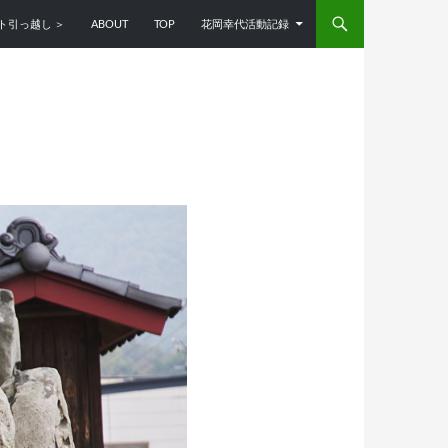
ンツへスキップ
ト引っ越し ＞
ABOUT
TOP
花岡幸代活動記録