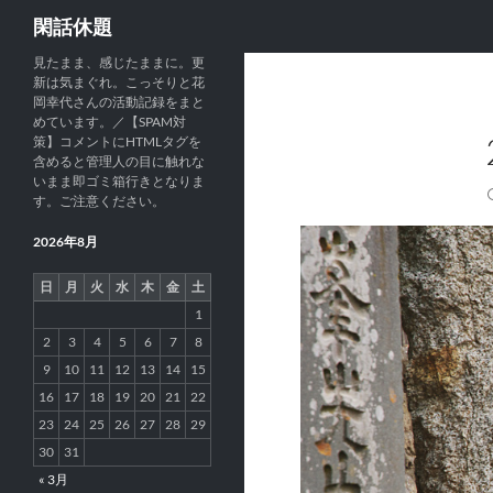
検
閑話休題
索
見たまま、感じたままに。更
新は気まぐれ。こっそりと花
岡幸代さんの活動記録をまと
めています。／【SPAM対
策】コメントにHTMLタグを
含めると管理人の目に触れな
いまま即ゴミ箱行きとなりま
す。ご注意ください。
2026年8月
日
月
火
水
木
金
土
1
2
3
4
5
6
7
8
9
10
11
12
13
14
15
16
17
18
19
20
21
22
23
24
25
26
27
28
29
30
31
« 3月