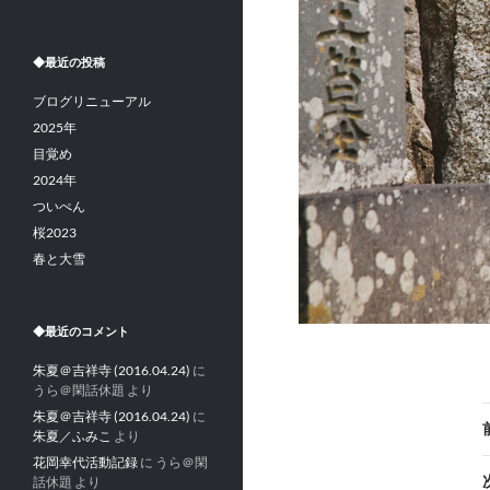
◆最近の投稿
ブログリニューアル
2025年
目覚め
2024年
ついぺん
桜2023
春と大雪
◆最近のコメント
朱夏＠吉祥寺 (2016.04.24)
に
うら＠閑話休題
より
朱夏＠吉祥寺 (2016.04.24)
に
朱夏／ふみこ
より
花岡幸代活動記録
に
うら＠閑
話休題
より