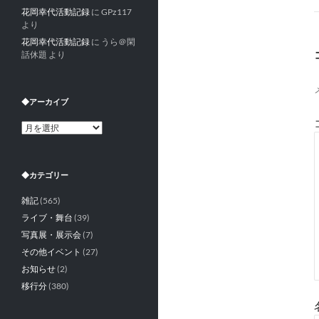
花岡幸代活動記録
に
GPz117
より
花岡幸代活動記録
に
うら＠閑
話休題
より
◆アーカイブ
◆
ア
ー
カ
◆カテゴリー
イ
ブ
雑記
(565)
ライブ・舞台
(39)
写真展・展示会
(7)
その他イベント
(27)
お知らせ
(2)
移行分
(380)