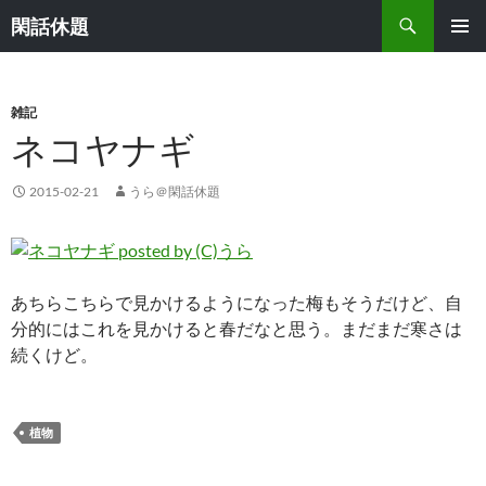
検
閑話休題
索
コ
メインメ
ン
ニュー
テ
ン
雑記
ツ
ネコヤナギ
へ
ス
2015-02-21
うら＠閑話休題
キ
ッ
プ
あちらこちらで見かけるようになった梅もそうだけど、自
分的にはこれを見かけると春だなと思う。まだまだ寒さは
続くけど。
植物