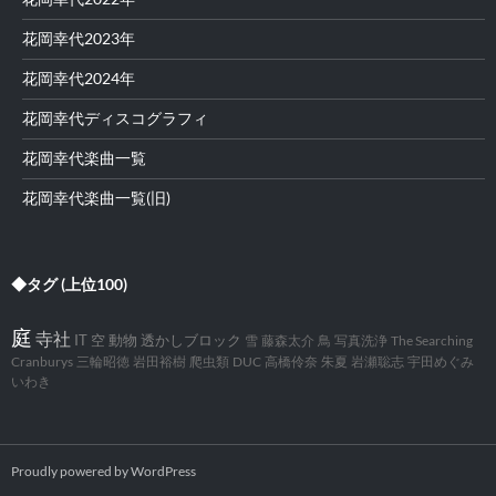
花岡幸代2023年
花岡幸代2024年
花岡幸代ディスコグラフィ
花岡幸代楽曲一覧
花岡幸代楽曲一覧(旧)
◆タグ (上位100)
庭
寺社
IT
空
動物
透かしブロック
雪
藤森太介
鳥
写真洗浄
The Searching
Cranburys
三輪昭徳
岩田裕樹
爬虫類
DUC
高橋伶奈
朱夏
岩瀬聡志
宇田めぐみ
いわき
Proudly powered by WordPress