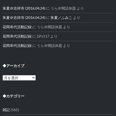
朱夏＠吉祥寺 (2016.04.24)
に
うら＠閑話休題
より
朱夏＠吉祥寺 (2016.04.24)
に
朱夏／ふみこ
より
花岡幸代活動記録
に
うら＠閑話休題
より
花岡幸代活動記録
に
GPz117
より
花岡幸代活動記録
に
うら＠閑話休題
より
◆アーカイブ
◆
ア
ー
カ
イ
◆カテゴリー
ブ
雑記
(565)