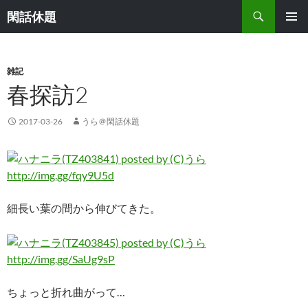
検
閑話休題
索
コ
メインメ
ン
ニュー
テ
ン
雑記
ツ
春探訪2
へ
ス
2017-03-26
うら＠閑話休題
キ
ッ
プ
http://img.gg/fqy9U5d
細長い葉の間から伸びてきた。
http://img.gg/SaUg9sP
ちょっと折れ曲がって…