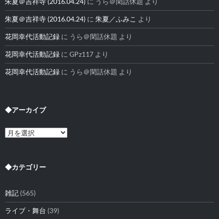
朱夏＠吉祥寺 (2016.04.24)
に
うら＠閑話休題
より
朱夏＠吉祥寺 (2016.04.24)
に
朱夏／ふみこ
より
花岡幸代活動記録
に
うら＠閑話休題
より
花岡幸代活動記録
に
GPz117
より
花岡幸代活動記録
に
うら＠閑話休題
より
◆アーカイブ
◆
ア
ー
カ
イ
◆カテゴリー
ブ
雑記
(565)
ライブ・舞台
(39)