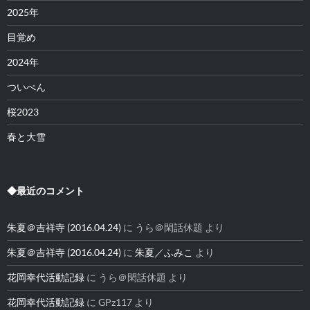
2025年
目覚め
2024年
ついぺん
桜2023
春と大雪
◆最近のコメント
朱夏＠吉祥寺 (2016.04.24)
に
うら＠閑話休題
より
朱夏＠吉祥寺 (2016.04.24)
に
朱夏／ふみこ
より
花岡幸代活動記録
に
うら＠閑話休題
より
花岡幸代活動記録
に
GPz117
より