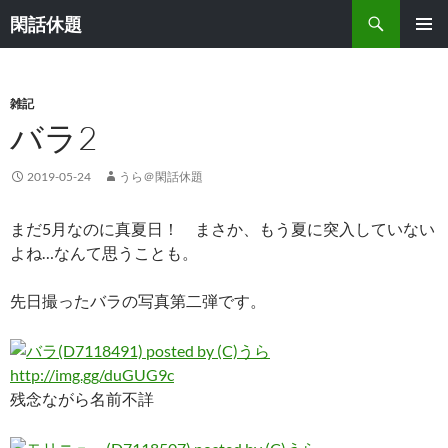
検
閑話休題
索
コ
メインメ
ン
ニュー
テ
ン
雑記
ツ
バラ2
へ
ス
2019-05-24
うら＠閑話休題
キ
ッ
まだ5月なのに真夏日！ まさか、もう夏に突入していない
プ
よね…なんて思うことも。
先日撮ったバラの写真第二弾です。
http://img.gg/duGUG9c
残念ながら名前不詳