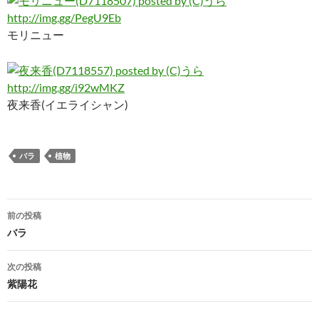
http://img.gg/PegU9Eb
モリニュー
http://img.gg/i92wMKZ
夜来香(イエライシャン)
バラ
植物
投
前の投稿
稿
バラ
ナ
次の投稿
ビ
紫陽花
ゲ