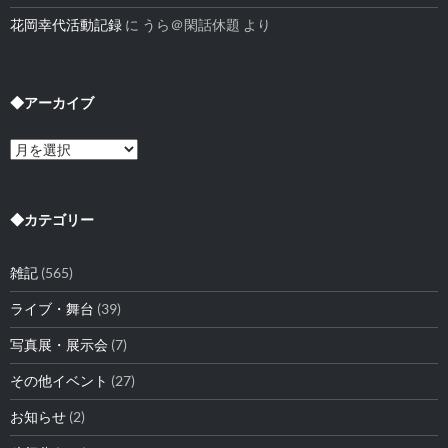
花岡幸代活動記録
に
うら＠閑話休題
より
◆アーカイブ
◆
ア
ー
カ
イ
◆カテゴリー
ブ
雑記
(565)
ライブ・舞台
(39)
写真展・展示会
(7)
その他イベント
(27)
お知らせ
(2)