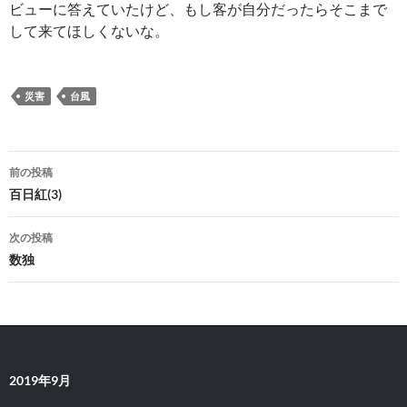
ビューに答えていたけど、もし客が自分だったらそこまで
して来てほしくないな。
災害
台風
投
前の投稿
稿
百日紅(3)
ナ
次の投稿
ビ
数独
ゲ
ー
シ
2019年9月
ョ