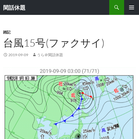
検
閑話休題
索
コ
メインメ
ン
ニュー
テ
ン
雑記
ツ
台風15号(ファクサイ)
へ
ス
2019-09-09
うら＠閑話休題
キ
ッ
プ