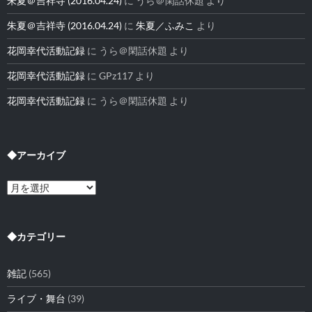
朱夏＠吉祥寺 (2016.04.24)
に
うら＠閑話休題
より
朱夏＠吉祥寺 (2016.04.24)
に
朱夏／ふみこ
より
花岡幸代活動記録
に
うら＠閑話休題
より
花岡幸代活動記録
に
GPz117
より
花岡幸代活動記録
に
うら＠閑話休題
より
◆アーカイブ
◆
ア
ー
カ
イ
◆カテゴリー
ブ
雑記
(565)
ライブ・舞台
(39)