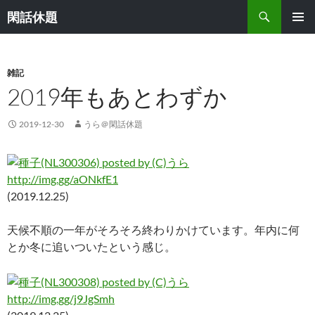
検
閑話休題
索
コ
メインメ
ン
ニュー
テ
ン
雑記
ツ
2019年もあとわずか
へ
ス
2019-12-30
うら＠閑話休題
キ
ッ
プ
http://img.gg/aONkfE1
(2019.12.25)
天候不順の一年がそろそろ終わりかけています。年内に何
とか冬に追いついたという感じ。
http://img.gg/j9JgSmh