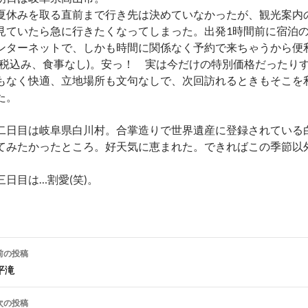
夏休みを取る直前まで行き先は決めていなかったが、観光案内の
見ていたら急に行きたくなってしまった。出発1時間前に宿泊の
ンターネットで、しかも時間に関係なく予約で来ちゃうから便利
(税込み、食事なし)。安っ！ 実は今だけの特別価格だったり
もなく快適、立地場所も文句なしで、次回訪れるときもそこを
た。
二日目は岐阜県白川村。合掌造りで世界遺産に登録されている
てみたかったところ。好天気に恵まれた。できればこの季節以
三日目は…割愛(笑)。
投
前の投稿
稿
平滝
ナ
次の投稿