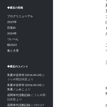
◆最近の投稿
ブログリニューアル
2025年
目覚め
2024年
ついぺん
桜2023
春と大雪
◆最近のコメント
朱夏＠吉祥寺 (2016.04.24)
に
うら＠閑話休題
より
朱夏＠吉祥寺 (2016.04.24)
に
朱夏／ふみこ
より
花岡幸代活動記録
に
うら＠閑
話休題
より
花岡幸代活動記録
に
GPz117