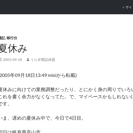
コンテ
＜ サイ
雑記
,
移行分
夏休み
2005-09-18
うら＠閑話休題
(2005年09月18日13:49 mixiから転載)
夏休みに向けての業務調整だったり、とにかく身の周りでいろ
これを書く余力がなくなってた。で、マイペースかもしれない
です。
いま、遅めの夏休み中で、今日で4日目。
初日は岐阜県高山市。