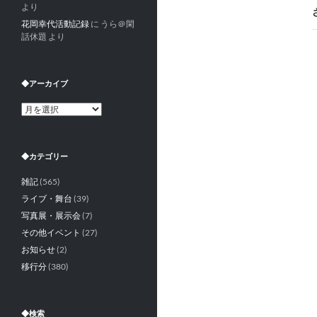
より
花岡幸代活動記録
に
うら＠閑
話休題
より
◆アーカイブ
◆
ア
ー
カ
◆カテゴリー
イ
ブ
雑記
(565)
ライブ・舞台
(39)
写真展・展示会
(7)
その他イベント
(27)
お知らせ
(2)
移行分
(380)
◆検索