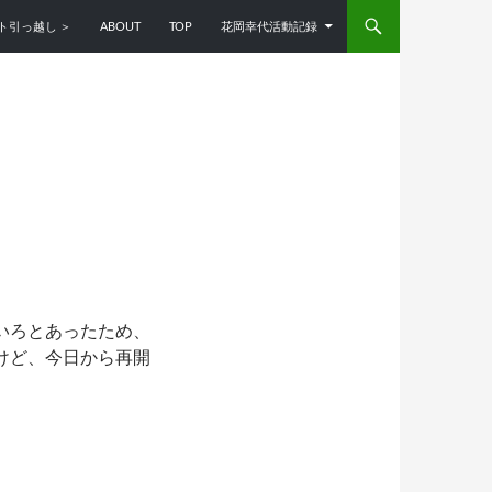
ンツへスキップ
ト引っ越し ＞
ABOUT
TOP
花岡幸代活動記録
いろとあったため、
けど、今日から再開