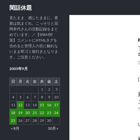
検
閑話休題
索
見たまま、感じたままに。更
新は気まぐれ。こっそりと花
岡幸代さんの活動記録をまと
めています。／【SPAM対
策】コメントにHTMLタグを
含めると管理人の目に触れな
いまま即ゴミ箱行きとなりま
す。ご注意ください。
2005年9月
日
月
火
水
木
金
土
1
2
3
4
5
6
7
8
9
10
11
12
13
14
15
16
17
18
19
20
21
22
23
24
25
26
27
28
29
30
« 8月
10月 »