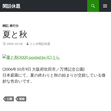
検
閑話休題
索
コ
メインメ
ン
ニュー
テ
ン
雑記
,
移行分
ツ
夏と秋
へ
ス
2006-10-28
うら＠閑話休題
キ
ッ
プ
(2006年10月9日 大阪府吹田市／万博記念公園)
日本庭園にて。夏の終わりと秋の始まりが交錯している微
妙な色合いです。
公園
植物