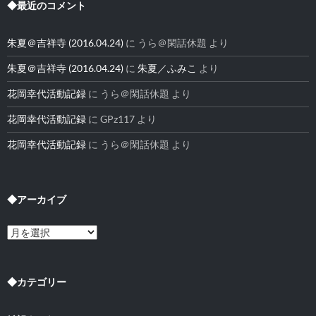
◆最近のコメント
朱夏＠吉祥寺 (2016.04.24)
に
うら＠閑話休題
より
朱夏＠吉祥寺 (2016.04.24)
に
朱夏／ふみこ
より
花岡幸代活動記録
に
うら＠閑話休題
より
花岡幸代活動記録
に
GPz117
より
花岡幸代活動記録
に
うら＠閑話休題
より
◆アーカイブ
◆
ア
ー
カ
イ
◆カテゴリー
ブ