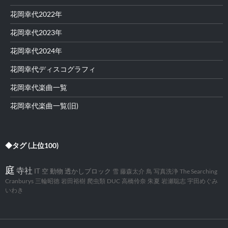
花岡幸代2022年
花岡幸代2023年
花岡幸代2024年
花岡幸代ディスコグラフィ
花岡幸代楽曲一覧
花岡幸代楽曲一覧(旧)
◆タグ (上位100)
庭
寺社
IT
空
動物
透かしブロック
雪
藤森太介
鳥
写真洗浄
The Searching
Cranburys
三輪昭徳
岩田裕樹
爬虫類
DUC
高橋伶奈
朱夏
岩瀬聡志
宇田めぐみ
いわき