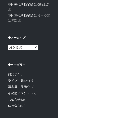
花岡幸代活動記録
に
GPz117
より
花岡幸代活動記録
に
うら＠閑
話休題
より
◆アーカイブ
◆
ア
ー
カ
◆カテゴリー
イ
ブ
雑記
(565)
ライブ・舞台
(39)
写真展・展示会
(7)
その他イベント
(27)
お知らせ
(2)
移行分
(380)