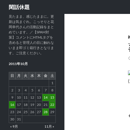
検
閑話休題
索
見たまま、感じたままに。更
新は気まぐれ。こっそりと花
岡幸代さんの活動記録をまと
めています。／【SPAM対
策】コメントにHTMLタグを
含めると管理人の目に触れな
いまま即ゴミ箱行きとなりま
す。ご注意ください。
2011年10月
日
月
火
水
木
金
土
1
2
3
4
5
6
7
8
9
10
11
12
13
14
15
16
17
18
19
20
21
22
23
24
25
26
27
28
29
30
31
« 9月
11月 »