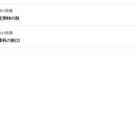
投
前の投稿
稿
杖突峠の秋
ナ
次の投稿
ビ
蓼科の秋(2)
ゲ
ー
シ
ョ
ン