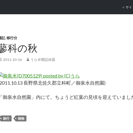
コンテ
＜ サイ
雑記
,
移行分
蓼科の秋
2011-10-16
うら＠閑話休題
(2011.10.13 長野県北佐久郡立科町／御泉水自然園)
「御泉水自然園」内にて。ちょうど紅葉の見頃を迎えていまし
旅行
植物