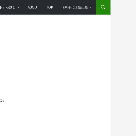
ンツへスキップ
ト引っ越し ＞
ABOUT
TOP
花岡幸代活動記録
た。