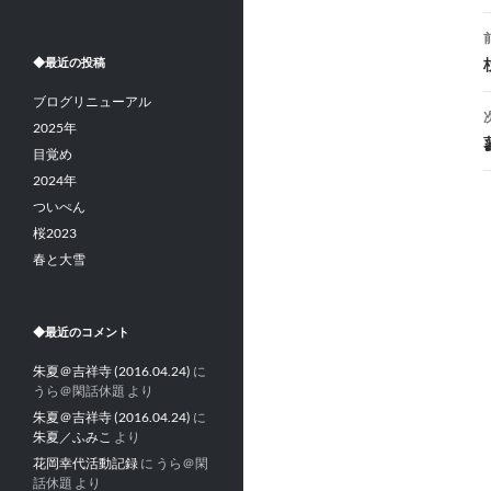
◆最近の投稿
ブログリニューアル
2025年
目覚め
2024年
ついぺん
桜2023
春と大雪
◆最近のコメント
朱夏＠吉祥寺 (2016.04.24)
に
うら＠閑話休題
より
朱夏＠吉祥寺 (2016.04.24)
に
朱夏／ふみこ
より
花岡幸代活動記録
に
うら＠閑
話休題
より