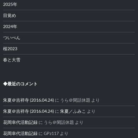
2025年
目覚め
2024年
ついぺん
桜2023
春と大雪
◆最近のコメント
朱夏＠吉祥寺 (2016.04.24)
に
うら＠閑話休題
より
朱夏＠吉祥寺 (2016.04.24)
に
朱夏／ふみこ
より
花岡幸代活動記録
に
うら＠閑話休題
より
花岡幸代活動記録
に
GPz117
より