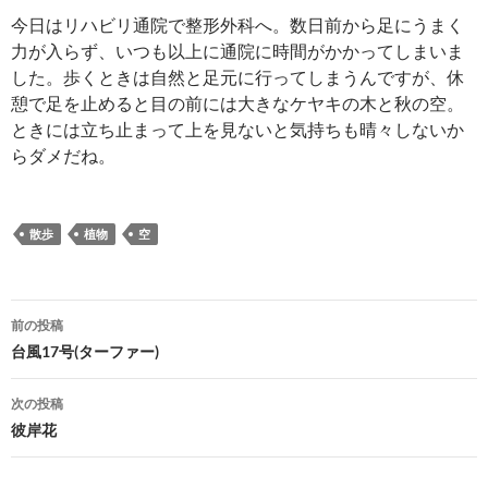
今日はリハビリ通院で整形外科へ。数日前から足にうまく
力が入らず、いつも以上に通院に時間がかかってしまいま
した。歩くときは自然と足元に行ってしまうんですが、休
憩で足を止めると目の前には大きなケヤキの木と秋の空。
ときには立ち止まって上を見ないと気持ちも晴々しないか
らダメだね。
散歩
植物
空
投
前の投稿
稿
台風17号(ターファー)
ナ
次の投稿
ビ
彼岸花
ゲ