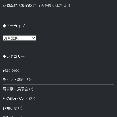
花岡幸代活動記録
に
うら＠閑話休題
より
◆アーカイブ
◆
ア
ー
カ
イ
◆カテゴリー
ブ
雑記
(565)
ライブ・舞台
(39)
写真展・展示会
(7)
その他イベント
(27)
お知らせ
(2)