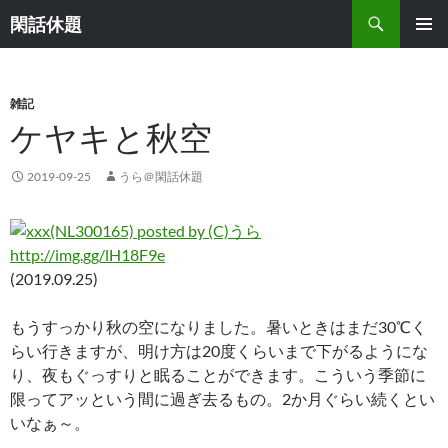
検
閑話休題
索
コ
メインメ
ン
ニュー
テ
ン
雑記
ツ
ケヤキと秋空
へ
ス
2019-09-25
うら＠閑話休題
キ
ッ
プ
http://img.gg/lH18F9e
(2019.09.25)
もうすっかり秋の空になりました。暑いときはまだ30℃く
らい行きますが、明け方は20度くらいまで下がるようにな
り、夜もぐっすりと眠ることができます。こういう季節に
限ってアッという間に過ぎ去るもの。2か月ぐらい続くとい
いなぁ～。