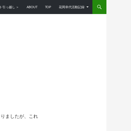
ンツへスキップ
ト引っ越し ＞
ABOUT
TOP
花岡幸代活動記録
なりましたが、これ