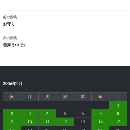
投
前の投稿
稿
お守り
ナ
次の投稿
ビ
雪舞う中で2
ゲ
ー
シ
2006年4月
ョ
ン
日
月
火
水
木
金
土
1
2
3
4
5
6
7
8
9
10
11
12
13
14
15