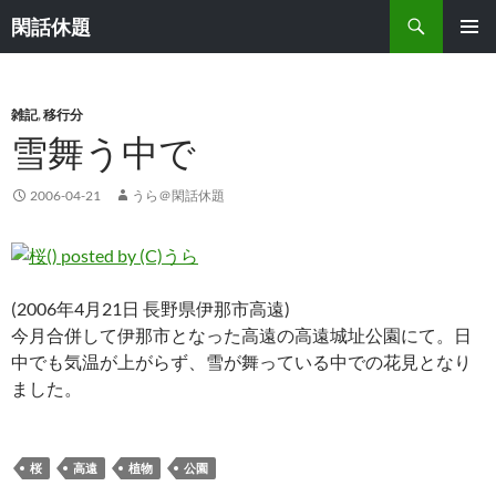
検
閑話休題
索
コ
メインメ
ン
ニュー
テ
ン
雑記
,
移行分
ツ
雪舞う中で
へ
ス
2006-04-21
うら＠閑話休題
キ
ッ
プ
(2006年4月21日 長野県伊那市高遠)
今月合併して伊那市となった高遠の高遠城址公園にて。日
中でも気温が上がらず、雪が舞っている中での花見となり
ました。
桜
高遠
植物
公園