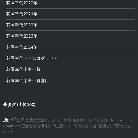
花岡幸代2020年
花岡幸代2021年
花岡幸代2022年
花岡幸代2023年
花岡幸代2024年
花岡幸代ディスコグラフィ
花岡幸代楽曲一覧
花岡幸代楽曲一覧(旧)
◆タグ (上位100)
庭
寺社
IT
空
動物
透かしブロック
雪
藤森太介
鳥
写真洗浄
The Searching
Cranburys
三輪昭徳
岩田裕樹
爬虫類
DUC
高橋伶奈
朱夏
岩瀬聡志
宇田めぐみ
いわき