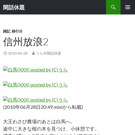
検
閑話休題
索
コ
メインメ
ン
ニュー
テ
ン
雑記
,
移行分
ツ
信州放浪2
へ
ス
2010-06-28
うら＠閑話休題
キ
ッ
プ
(2010年06月28日20:49 mixiから転載)
大王わさび農場のあとは白馬へ。
途中に大きな桜の木を見つけ、小休憩です。