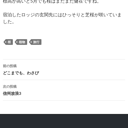
標高が高いと5月でも桜はまだまだ健在ですね。
宿泊したロッジの玄関先にはひっそりと芝桜が咲いていま
した。
桜
植物
旅行
投
前の投稿
稿
どこまでも、わさび
ナ
次の投稿
ビ
信州放浪3
ゲ
ー
シ